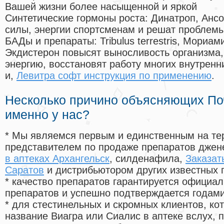
Вашей жизни более насыщенной и яркой
Синтетические гормоны роста
: Динатроп, Анс
силы, энергии спортсменам и решат проблем
БАДы и препараты:
Tribulus terrestris, Мориа
Экдистерон повысят выносливость организма,
энергию, восстановят работу многих внутренн
и,
Левитра софт инструкция по применению
.
Несколько причино объясняющих По
именно у нас?
* Мы являемся первым и единственным на те
представителем по продаже препаратов дже
в аптеках Архангельск
, силденафила
,
Заказат
Саратов
и дистрибьютором других известных 
* качество препаратов гарантируется офици
препаратов и успешно подтверждается годам
* для стестинельных и скромных клиентов, ко
название Виагра или Сиалис в аптеке вслух, 