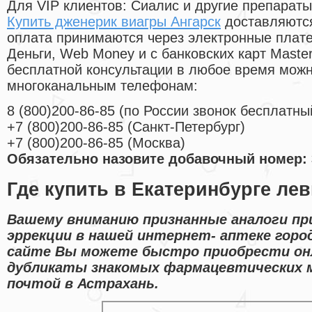
Для VIP клиентов: Сиалис и другие препараты
Купить дженерик виагры Ангарск
доставляются
оплата принимаются через электронные плат
Деньги, Web Money и с банковских карт Master
бесплатной консультации в любое время мож
многоканальным телефонам:
8
(800
)200-86-85
(
по России звонок бесплатны
+7
(800
)200-86-85
(
Санкт-Петербург)
+7
(800
)200-86-85
(
Москва)
Обязательно назовите добавочный номер: 
Где купить в Екатеринбурге ле
Вашему вниманию признанные аналоги пр
эррекции в нашей интернет- аптеке горо
сайте Вы можете быстро приобрести он
дубликаты знакомых фармацевтических м
почтой в Астрахань.