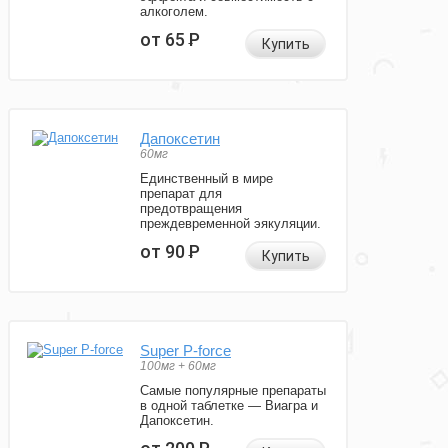
алкоголем.
от 65
Р
Купить
Дапоксетин
60мг
Единственный в мире
препарат для
предотвращения
преждевременной эякуляции.
от 90
Р
Купить
Super P-force
100мг + 60мг
Самые популярные препараты
в одной таблетке — Виагра и
Дапоксетин.