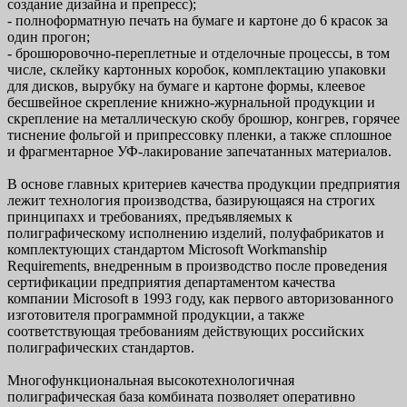
создание дизайна и препресс);
- полноформатную печать на бумаге и картоне до 6 красок за
один прогон;
- брошюровочно-переплетные и отделочные процессы, в том
числе, склейку картонных коробок, комплектацию упаковки
для дисков, вырубку на бумаге и картоне формы, клеевое
бесшвейное скрепление книжно-журнальной продукции и
скрепление на металлическую скобу брошюр, конгрев, горячее
тиснение фольгой и припрессовку пленки, а также сплошное
и фрагментарное УФ-лакирование запечатанных материалов.
В основе главных критериев качества продукции предприятия
лежит технология производства, базирующаяся на строгих
принципахх и требованиях, предъявляемых к
полиграфическому исполнению изделий, полуфабрикатов и
комплектующих стандартом Microsoft Workmanship
Requirements, внедренным в производство после проведения
сертификации предприятия департаментом качества
компании Microsoft в 1993 году, как первого авторизованного
изготовителя программной продукции, а также
соответствующая требованиям действующих российских
полиграфических стандартов.
Многофункциональная высокотехнологичная
полиграфическая база комбината позволяет оперативно